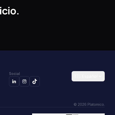
icio.
Social
🇪🇸
Español
© 2026 Platomico.