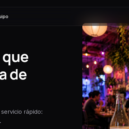
uipo
) que
a de
servicio rápido:
.