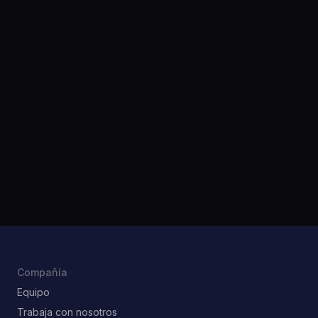
Empieza sin romper nada.
Funciona con tu datáfono, banco y equipo actuales.
Operativo en menos de 24 h, migrando tu carta y
tus datos.
Sin permanencia ni letra pequeña.
Subes, bajas o ajustas cuando quieras, sin
penalizaciones. Y en regla con Verifactu desde el
primer servicio.
Compañía
Equipo
Trabaja con nosotros