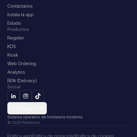
Contáctanos
Instala la app
Estado
Productos
Register
KDS
Kiosk
Web Ordering
Analytics
REN (Delivery)
Social
🇪🇸
Español
sistema operativo de hostelería moderna.
© 2026 Platomico.
Política web
Política de privacidad
Política de cookies